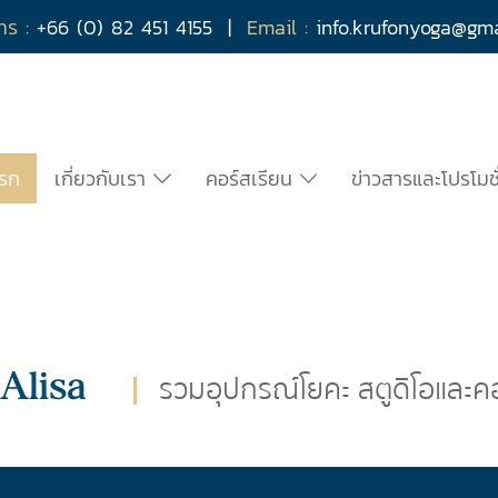
ทร :
+66 (0) 82 451 4155
|
Email :
info.krufonyoga@g
แรก
เกี่ยวกับเรา
คอร์สเรียน
ข่าวสารและโปรโมช
Alisa
|
รวมอุปกรณ์โยคะ สตูดิโอและคอ