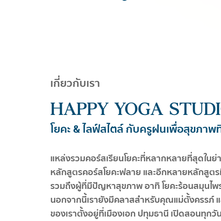
เกี่ยวกับเรา
HAPPY YOGA STUD
โยคะ & ไลฟ์สไตล์ กับครูฝนเพื่อสุขภาพที
แหล่งรวมคอร์สเรียนโยคะที่หลากหลายที่สุดในย่า
หลักสูตร
คอร์สโยคะฟลาย และอีกหลายหลักสูตรท
รวมถึงผู้ที่
มีปัญหาสุขภาพ อาทิ โยคะร้อนสมุนไพร
นอกจากนี้เรายัง
มีคลาสสำหรับคุณแม่ตั้งครรภ์ แ
ของเราตั้งอยู่ที่เมือง
เอก ปทุมธานี เปิดสอนทุกวัน