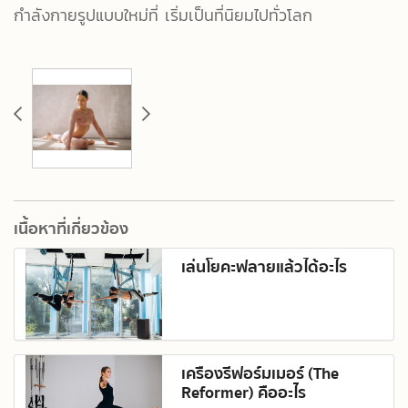
กำลังกายรูปแบบใหม่ที่ เริ่มเป็นที่นิยมไปทั่วโลก
เนื้อหาที่เกี่ยวข้อง
เล่นโยคะฟลายแล้วได้อะไร
เครื่องรีฟอร์มเมอร์ (The
Reformer) คืออะไร