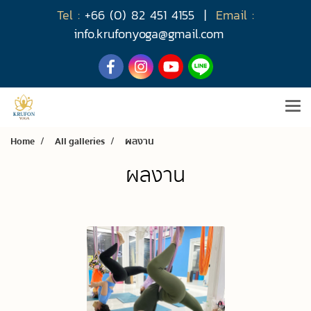
Tel :
+66 (0) 82 451 4155
|
Email :
info.krufonyoga@gmail.com
Home
All galleries
ผลงาน
ผลงาน